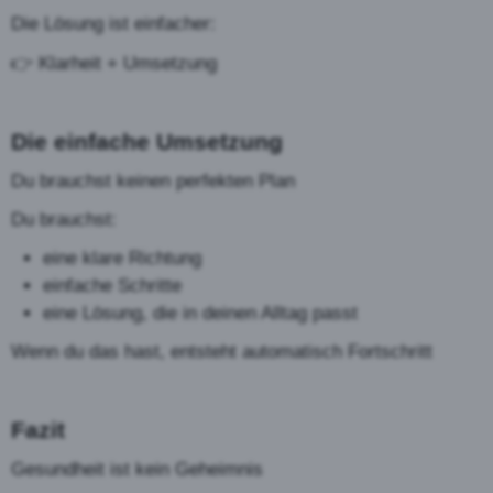
Die Lösung ist einfacher:
👉 Klarheit + Umsetzung
Die einfache Umsetzung
Du brauchst keinen perfekten Plan
Du brauchst:
eine klare Richtung
einfache Schritte
eine Lösung, die in deinen Alltag passt
Wenn du das hast, entsteht automatisch Fortschritt
Fazit
Gesundheit ist kein Geheimnis