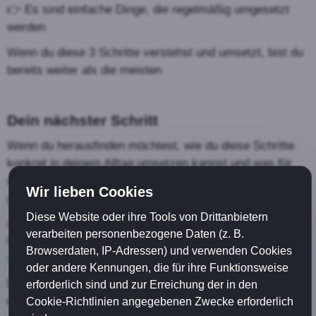
👉 Es sind einfache Dinge, die regelmäßig umgesetzt
werden
Wenn du diese 3 Schritte verstehst und umsetzt, bist du
bereits weiter als die meisten
Dein nächster Schritt
Wenn du herausfinden möchtest, wie du diese Schritte
konkret in deinem Alltag umsetzen kannst und was für
dich persönlich sinnvoll ist, dann schau dir das
Wir lieben Cookies
gemeinsam mit mir an
Diese Website oder ihre Tools von Drittanbietern
Auf meiner Webseite kannst du ein persönliches
verarbeiten personenbezogene Daten (z. B.
Gespräch buchen
Browserdaten, IP-Adressen) und verwenden Cookies
www.horstlehleiter.com
oder andere Kennungen, die für ihre Funktionsweise
Dort klären wir gemeinsam, was für dich sinnvoll ist –
erforderlich sind und zur Erreichung der in den
einfach, klar und ohne Druck
Cookie-Richtlinien angegebenen Zwecke erforderlich