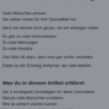
Viele Menschen wissen:
Sie sollten etwas für ihre Gesundheit tun
Doch sie wissen nicht genau, wo sie anfangen sollen
Es gibt zu viele Informationen
Zu viele Meinungen
Zu viele Ansätze
Das führt oft dazu, dass man gar nichts verändert
Dabei ist der Einstieg einfacher, als viele denken
Was du in diesem Artikel erfährst
Die 3 wichtigsten Grundlagen für deine Gesundheit
Warum viele Menschen scheitern
Wie du einfach starten kannst