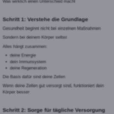
Was wirklich einen Unterschied macht
Schritt 1: Verstehe die Grundlage
Gesundheit beginnt nicht bei einzelnen Maßnahmen
Sondern bei deinem Körper selbst
Alles hängt zusammen:
deine Energie
dein Immunsystem
deine Regeneration
Die Basis dafür sind deine Zellen
Wenn deine Zellen gut versorgt sind, funktioniert dein
Körper besser
Schritt 2: Sorge für tägliche Versorgung