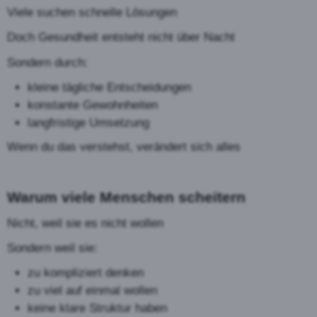
Viele suchen schnelle Lösungen
Doch Gesundheit entsteht nicht über Nacht
Sondern durch:
kleine tägliche Entscheidungen
konstante Gewohnheiten
langfristige Umsetzung
Wenn du das verstehst, verändert sich alles
Warum viele Menschen scheitern
Nicht, weil sie es nicht wollen
Sondern weil sie:
zu kompliziert denken
zu viel auf einmal wollen
keine klare Struktur haben