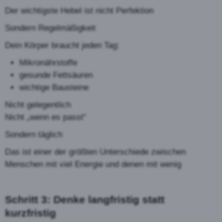
Der wichtigste Hebel ist nicht Perfektion
Sondern Regelmäßigkeit
Dein Körper braucht jeden Tag:
Mikronährstoffe
gesunde Fettsäuren
wichtige Bausteine
Nicht gelegentlich
Nicht „wenn es passt“
Sondern täglich
Das ist einer der größten Unterschiede zwischen
Menschen mit viel Energie und denen mit wenig
Schritt 3: Denke langfristig statt
kurzfristig